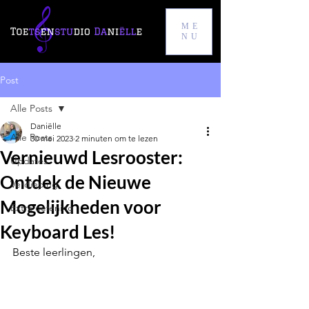
ME
NU
Post
Alle Posts
Daniëlle
Alle Posts
30 mei 2023
2 minuten om te lezen
Vernieuwd Lesrooster:
Updates
Ontdek de Nieuwe
Verdieping
Mogelijkheden voor
Extra oefening
Keyboard Les!
Beste leerlingen,