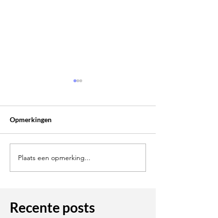
Opmerkingen
Plaats een opmerking...
Belangrijk Nieuws:
De toetsenlesse
Aangepaste Lestarieven
beginnen weer
vanaf 1 januari 2024
Recente posts