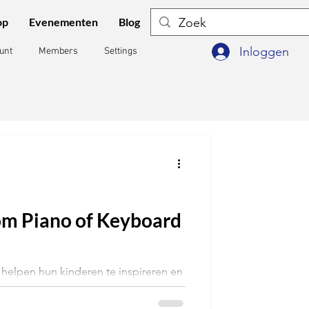
op
Evenementen
Blog
Inloggen
unt
Members
Settings
om Piano of Keyboard
te helpen hun kinderen te inspireren en
sen.