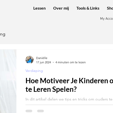
Lessen
Over mij
Tools & Links
Sh
My Acco
ing
Daniëlle
17 jun 2024
4 minuten om te lezen
Verdieping
Hoe Motiveer Je Kinderen 
te Leren Spelen?
In dit artikel delen we tips en tricks om ouders 
gemotiveerd te houden bij het leren van de toet